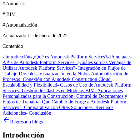
#
Autodesk
#
BIM
#
Automatización
Actualizado
11 de enero de 2025
Contenido
- Introducción
- ¿Qué es Autodesk Platform Services?
- Principales
APIs de Autodesk Platform Services
- ¿Cuáles son las Ventajas de
Utilizar Autodesk Platform Services?
- Integración en Flujos de
Trabajo Digitales
- Visualización en la Nube
- Automatización de
Procesos
- Conexión con Autodesk Construction Cloud
-
Escalabilidad y Flexibilidad
- Casos de Uso de Autodesk Platform
Services
- Gestión de Clashes en Modelos BIM
- Aplicaciones
Personalizadas para la Construcción
- Control de Documentos y
Flujos de Trabajo
- ¿Qué Cambió de Forge a Autodesk Platform
Services?
- Comparativa con Otras Soluciones
- Recursos
Adicionales
- Conclusión
Regresar a blogs
Introducción